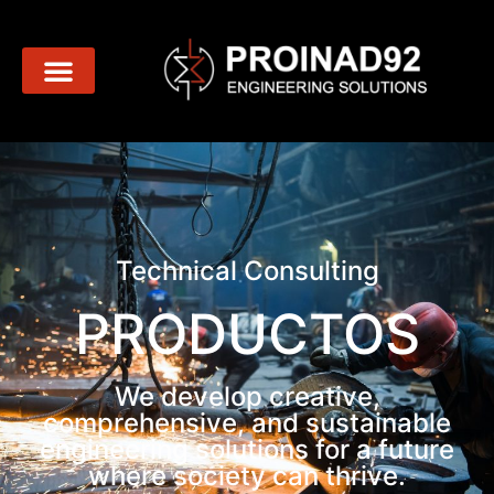
Productos
Technical Consulting
PRODUCTOS
We develop creative,
comprehensive, and sustainable
engineering solutions for a future
where society can thrive.