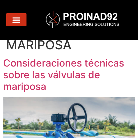
Categoría:
VÁLVULAS DE
MARIPOSA
Consideraciones técnicas
sobre las válvulas de
mariposa